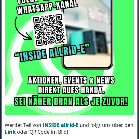
ORTLIEB Commuter Insert grey
M
Art.Nr. f3906
Werdet Teil von
INSIDE allrid-E
und folgt uns über den
Farbe: grey
Link
oder QR Code im Bild!