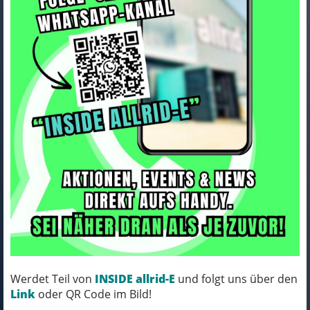
ORTLIEB Repair Ladderlock 20
mm
Art.Nr. E277
Werdet Teil von
INSIDE allrid-E
und folgt uns über den
Größe: 20 mm
Link
oder QR Code im Bild!