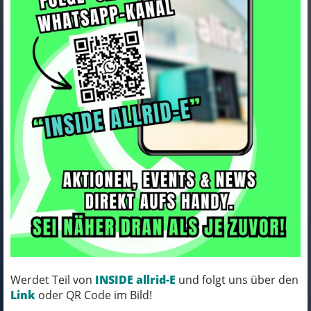
ORTLIEB Stecker Stealth-side-
release, 25mm
Art.Nr. e146
Werdet Teil von
INSIDE allrid-E
und folgt uns über den
Farbe: silver
Link
oder QR Code im Bild!