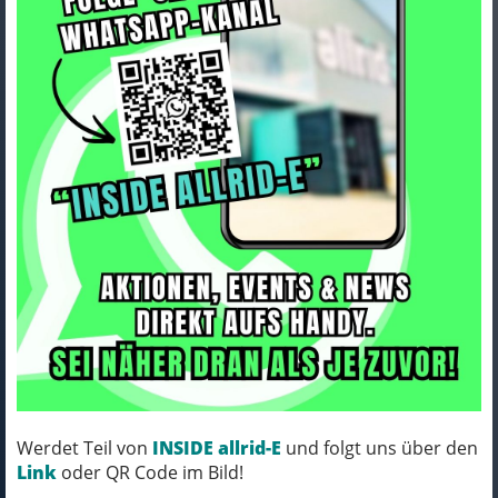
ORTLIEB Dry-Bag slate
Art.Nr. k4451
Farbe: slate
MICH KANNST DU BESTELLEN - MIT
ABHOLUNG IN NORTORF!
pro Stück (inkl. MwSt.)
23,00 EUR
Werdet Teil von
INSIDE allrid-E
und folgt uns über den
Link
oder QR Code im Bild!