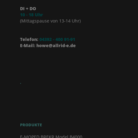
DI + DO
10 - 18 Uhr
(Mittagspause von 13-14 Uhr)
Telefon:
04392 - 400 91-91
E-Mail: howe@allrid-e.de
.
PRODUKTE
E-MOPED BREKR Model B4000