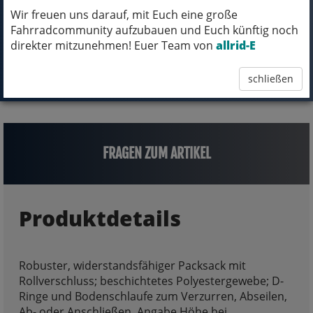
Wir freuen uns darauf, mit Euch eine große
Fahrradcommunity aufzubauen und Euch künftig noch
direkter mitzunehmen! Euer Team von
allrid-E
schließen
FRAGEN ZUM ARTIKEL
Produktdetails
Robuster, widerstandsfähiger Packsack mit
Rollverschluss; beschichtetes Polyestergewebe; D-
Ringe und Bodenschlaufe zum Verzurren, Abseilen,
Ab- oder Anschließen. Angabe Höhe bei