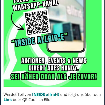
ORTLIEB Flap High-Vis for Vario
26L black reflective
Art.Nr. F77160
Werdet Teil von
INSIDE allrid-E
und folgt uns über den
Farbe: black reflective
Link
oder QR Code im Bild!