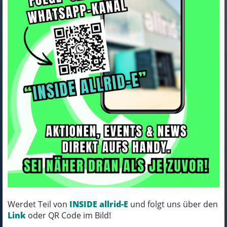
ORTLIEB Gleitpaste für TIZIP-
Reissverschluss
Art.Nr. e134
Farbe: silver
MICH KANNST DU BESTELLEN - MIT
ABHOLUNG IN NORTORF!
pro Stück (inkl. MwSt.)
8,50 EUR
Werdet Teil von
INSIDE allrid-E
und folgt uns über den
Link
oder QR Code im Bild!