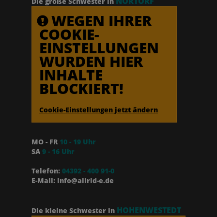
NORTORF
Die große Schwester in
WEGEN IHRER
COOKIE-
EINSTELLUNGEN
WURDEN HIER
INHALTE
BLOCKIERT!
Cookie-Einstellungen jetzt ändern
MO - FR
10 - 19 Uhr
SA
9 - 16 Uhr
Telefon:
04392 - 400 91-0
E-Mail: info@allrid-e.de
HOHENWESTEDT
Die kleine Schwester in