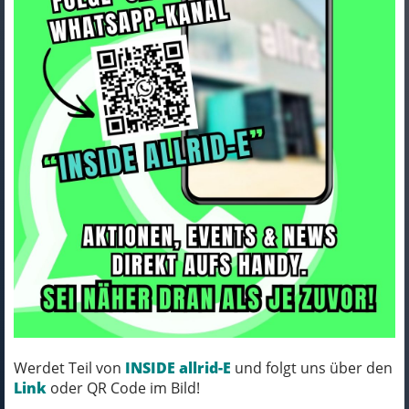
ORTLIEB Handlebar-Pack QR
dark sand
Art.Nr. F9926
Werdet Teil von
INSIDE allrid-E
und folgt uns über den
Farbe: dark sand
Link
oder QR Code im Bild!