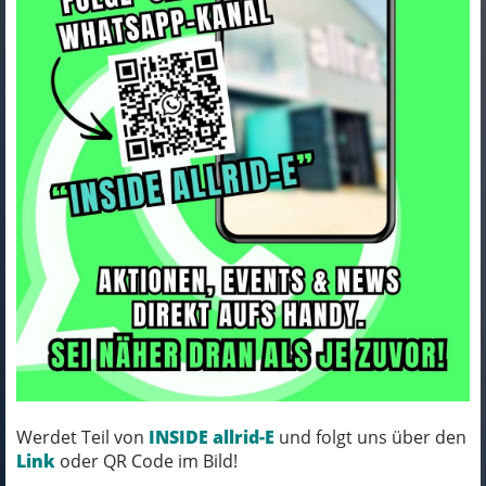
Ortlieb Metal tube for
mounting handlebar bags
Art.Nr. OD105
Farbe: black
MICH KANNST DU BESTELLEN - MIT
ABHOLUNG IN NORTORF!
(inkl. MwSt.)
Preis: Auf Anfrage
Werdet Teil von
INSIDE allrid-E
und folgt uns über den
Link
oder QR Code im Bild!