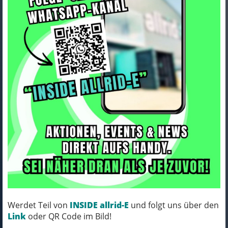
ORTLIEB Saddle-Bag Release
Tab black
Art.Nr. E260
Werdet Teil von
INSIDE allrid-E
und folgt uns über den
Farbe: black
Link
oder QR Code im Bild!