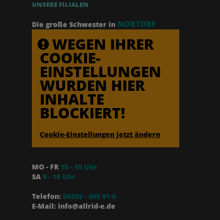
UNSERE FILIALEN
NORTORF
Die große Schwester in
WEGEN IHRER
COOKIE-
EINSTELLUNGEN
WURDEN HIER
INHALTE
BLOCKIERT!
Cookie-Einstellungen jetzt ändern
MO - FR
10 - 19 Uhr
SA
9 - 16 Uhr
Telefon:
04392 - 400 91-0
E-Mail: info@allrid-e.de