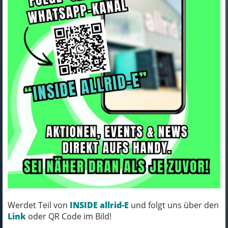
Ortlieb Slatwall adapter for
handlebar bags and backpacks
Art.Nr. OD209
Werdet Teil von
INSIDE allrid-E
und folgt uns über den
Farbe: black
Link
oder QR Code im Bild!