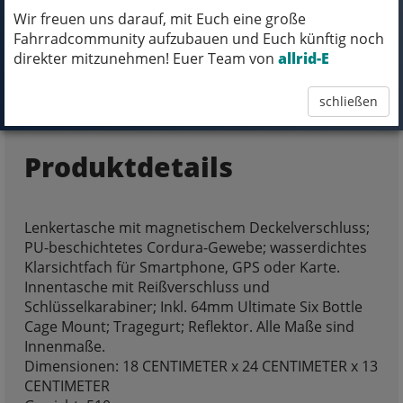
Wir freuen uns darauf, mit Euch eine große
Fahrradcommunity aufzubauen und Euch künftig noch
direkter mitzunehmen! Euer Team von
allrid-E
FRAGEN ZUM ARTIKEL
schließen
Produktdetails
Lenkertasche mit magnetischem Deckelverschluss;
PU-beschichtetes Cordura-Gewebe; wasserdichtes
Klarsichtfach für Smartphone, GPS oder Karte.
Innentasche mit Reißverschluss und
Schlüsselkarabiner; Inkl. 64mm Ultimate Six Bottle
Cage Mount; Tragegurt; Reflektor. Alle Maße sind
Innenmaße.
Dimensionen: 18 CENTIMETER x 24 CENTIMETER x 13
CENTIMETER