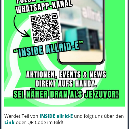
ORTLIEB Ultimate Plus kiwi -
moss green
Art.Nr. F3177
Farbe: kiwi - moss green
MICH KANNST DU BESTELLEN - MIT
ABHOLUNG IN NORTORF!
pro Stück (inkl. MwSt.)
100,00 EUR
Werdet Teil von
INSIDE allrid-E
und folgt uns über den
Link
oder QR Code im Bild!