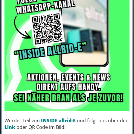
ORTLIEB Vario Lite dark sand
Art.Nr. F7762
Farbe: dark sand
MICH KANNST DU BESTELLEN - MIT
ABHOLUNG IN NORTORF!
pro Stück (inkl. MwSt.)
160,00 EUR
Werdet Teil von
INSIDE allrid-E
und folgt uns über den
Link
oder QR Code im Bild!