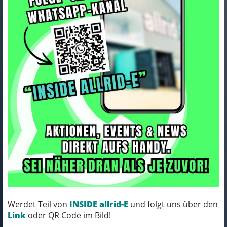
ORTLIEB Water-Bag blue
Art.Nr. n47
Farbe: blue
MICH KANNST DU BESTELLEN - MIT
ABHOLUNG IN NORTORF!
Werdet Teil von
INSIDE allrid-E
und folgt uns über den
pro Stück (inkl. MwSt.)
Link
oder QR Code im Bild!