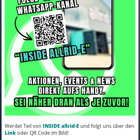
Thule Kindersitz Ridealong
Dunkelgrau
Art.Nr. THU34711818U
Klassischer, sicherer und
benutzerfreundlicher Fahrradkindersitz
mit Liegefunktion, mit dem Ihre täglichen
Fahrten und Familienausflüge mit dem
Rad zu einem besonderen Erlebnis
werden.
Werdet Teil von
INSIDE allrid-E
und folgt uns über den
Link
oder QR Code im Bild!