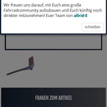
Wir freuen uns darauf, mit Euch eine große
pro Stück (inkl. MwSt.)
Fahrradcommunity aufzubauen und Euch künftig noch
559,99 EUR
direkter mitzunehmen! Euer Team von
allrid-E
schließen
FRAGEN ZUM ARTIKEL