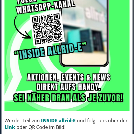
Trek Seatlug Trek Madone SLR
Seatmast 52 Amethyst
Art.Nr. 1052424
Farbe: AMETHYST
Werdet Teil von
INSIDE allrid-E
und folgt uns über den
RUFT UNS AN, WIR KLÄREN DEN
Link
oder QR Code im Bild!
LIEFERTERMIN.