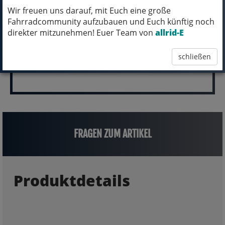
(inkl. MwSt.)
Wir freuen uns darauf, mit Euch eine große
6.299,00 EUR
Fahrradcommunity aufzubauen und Euch künftig noch
direkter mitzunehmen! Euer Team von
allrid-E
schließen
FRAGEN ZUM ARTIKEL
Produktdetails