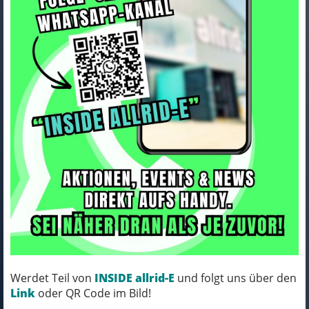
Winora SINUS FS R5f PRO
i800Wh 5-G Nexus
Art.Nr. 44514540
25-26 WIN BCXK GL_sand/deep red Rh M
MICH KANNST DU BESTELLEN - MIT
Werdet Teil von
INSIDE allrid-E
und folgt uns über den
ABHOLUNG IN NORTORF!
Link
oder QR Code im Bild!