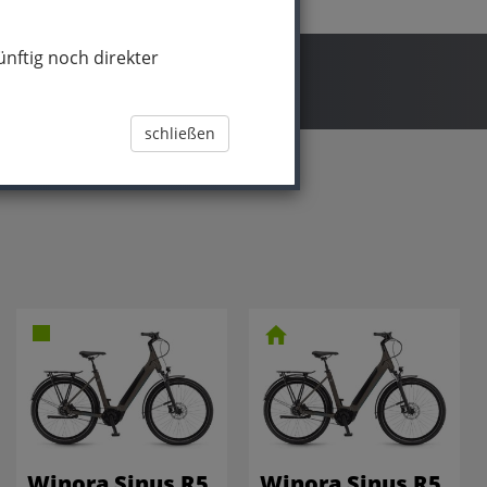
nftig noch direkter
schließen
Winora Sinus R5
Winora Sinus R5