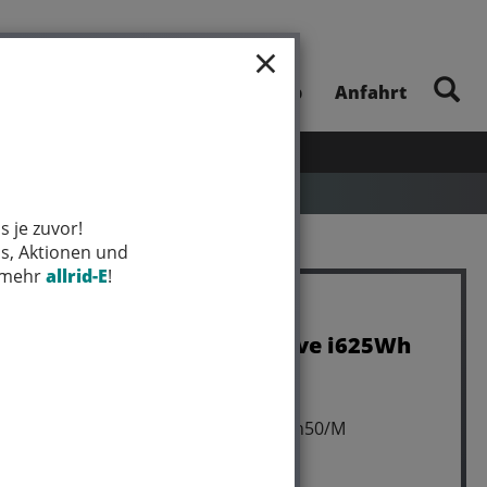
×
E-Bike-Touren
Unsere App
Anfahrt
UHEITEN
SALE
MARKEN
s je zuvor!
ps, Aktionen und
t mehr
allrid-E
!
Winora Sinus R5f Wave i625Wh
5-G Nexus
Art.Nr. 44056340
23-25 Winora BPI MA_peat Rh50/M