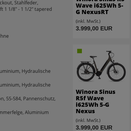
kout, Stahlfeder,
Wave i625Wh 5-
 1 1/8" - 1 1/2" tapered
G NexusRT
(inkl. MwSt.)
3.999,00 EUR
ähne
m
uminium, Hydraulische
uminium, Hydraulische
Winora Sinus
R5f Wave
n, 55-584, Pannenschutz,
i625Wh 5-G
Nexus
ammerfelge, Aluminium
(inkl. MwSt.)
3.999,00 EUR