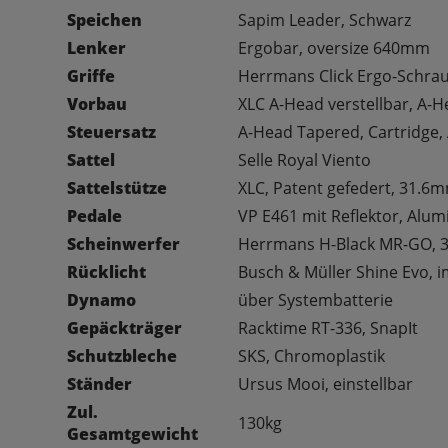
Speichen
Sapim Leader, Schwarz
Lenker
Ergobar, oversize 640mm
Griffe
Herrmans Click Ergo-Schrau
Vorbau
XLC A-Head verstellbar, A-
Steuersatz
A-Head Tapered, Cartridge
Sattel
Selle Royal Viento
Sattelstütze
XLC, Patent gefedert, 31.6
Pedale
VP E461 mit Reflektor, Alu
Scheinwerfer
Herrmans H-Black MR-GO, 3
Rücklicht
Busch & Müller Shine Evo, i
Dynamo
über Systembatterie
Gepäckträger
Racktime RT-336, SnapIt
Schutzbleche
SKS, Chromoplastik
Ständer
Ursus Mooi, einstellbar
Zul.
130kg
Gesamtgewicht