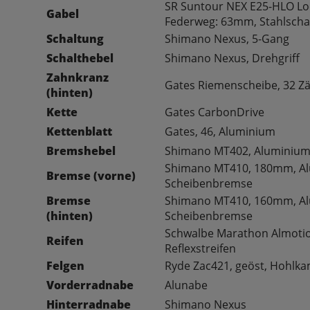
SR Suntour NEX E25-HLO Loc
Gabel
Federweg: 63mm, Stahlschaft
Schaltung
Shimano Nexus, 5-Gang
Schalthebel
Shimano Nexus, Drehgriff
Zahnkranz
Gates Riemenscheibe, 32 Z
(hinten)
Kette
Gates CarbonDrive
Kettenblatt
Gates, 46, Aluminium
Bremshebel
Shimano MT402, Aluminiu
Shimano MT410, 180mm, Al
Bremse (vorne)
Scheibenbremse
Bremse
Shimano MT410, 160mm, Al
(hinten)
Scheibenbremse
Schwalbe Marathon Almotio
Reifen
Reflexstreifen
Felgen
Ryde Zac421, geöst, Hohlk
Vorderradnabe
Alunabe
Hinterradnabe
Shimano Nexus