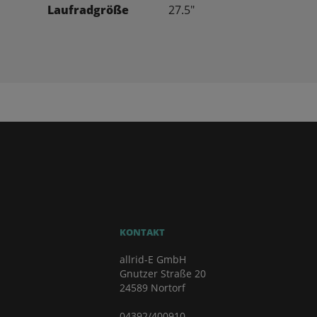
Laufradgröße
27.5"
KONTAKT
allrid-E GmbH
Gnutzer Straße 20
24589 Nortorf
04392/400910