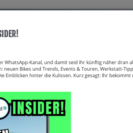
Start
Über allrid-E
Dienstrad
Service
SIDER!
TRÄGER
FAHRRADZUBEHÖR
FAHRRADTEILE
BEKLEIDUNG
NE
er WhatsApp-Kanal, und damit seid Ihr künftig näher dran al
von: neuen Bikes und Trends, Events & Touren, Werkstatt-Tip
 Einblicken hinter die Kulissen. Kurz gesagt: Ihr bekomm