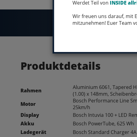
Werdet Teil von
INSIDE allr
Wir freuen uns darauf, mit
mitzunehmen! Euer Team 
Produktdetails
Aluminium 6061, Tapered H
Rahmen
(1.00) x 148mm, Scheibenb
Bosch Performance Line Sm
Motor
25km/h
Display
Bosch Intuvia 100 + LED Re
Akku
Bosch PowerTube, 625 Wh
Ladegerät
Bosch Standard Charger 4A