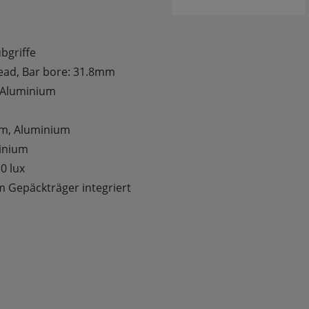
bgriffe
Head, Bar bore: 31.8mm
, Aluminium
mm, Aluminium
minium
0 lux
m Gepäckträger integriert