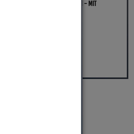
MICH KANNST DU BESTELLEN - MIT
ABHOLUNG IN NORTORF!
(inkl. MwSt.)
3.999,00 EUR