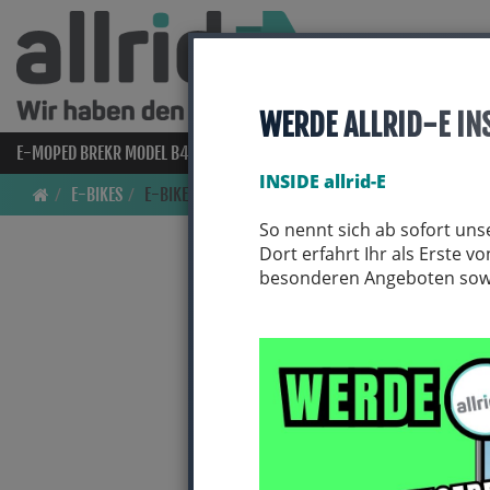
WERDE ALLRID-E IN
E-MOPED BREKR MODEL B4000
E-BIKES
BIO BIKES
FAHRRAD
INSIDE allrid-E
E-BIKES
E-BIKES/ TOUREN/ TREKKING/ CITY
So nennt sich ab sofort uns
Dort erfahrt Ihr als Erste 
besonderen Angeboten sowie