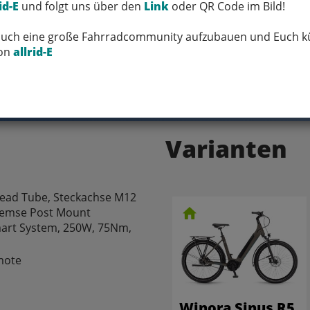
id-E
und folgt uns über den
Link
oder QR Code im Bild!
 Euch eine große Fahrradcommunity aufzubauen und Euch kü
FRAGEN ZUM ARTIKEL
von
allrid-E
Varianten
ead Tube, Steckachse M12
remse Post Mount
art System, 250W, 75Nm,
mote
Winora Sinus R5