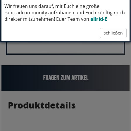
(inkl. MwSt.)
Wir freuen uns darauf, mit Euch eine große
3.999,00 EUR
Fahrradcommunity aufzubauen und Euch künftig noch
direkter mitzunehmen! Euer Team von
allrid-E
schließen
FRAGEN ZUM ARTIKEL
Produktdetails