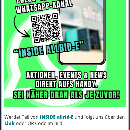
Winora YAKUN X10 HIGH
i800Wh 10-G Cues
Art.Nr. 44308560
25-26 WIN BCXK GL_warm red Rh XL
MICH KANNST DU BESTELLEN - MIT
Werdet Teil von
INSIDE allrid-E
und folgt uns über den
ABHOLUNG IN NORTORF!
Link
oder QR Code im Bild!