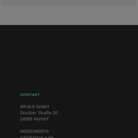
KONTAKT
allrid-E GmbH
Gnutzer Straße 20
24589 Nortorf
04392/400910
info@allrid-e.de