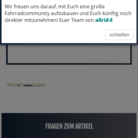
Wir freuen uns darauf, mit Euch eine große
pro Stück (inkl. MwSt.)
Fahrradcommunity aufzubauen und Euch künftig noch
11,99 EUR
direkter mitzunehmen! Euer Team von
allrid-E
schließen
FRAGEN ZUM ARTIKEL