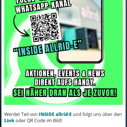
Trek Armor Trek 2024
Supercaliber Chainstay
Art.Nr. W5307370
Farbe: BLACK
Werdet Teil von
INSIDE allrid-E
und folgt uns über den
MICH KANNST DU BESTELLEN - MIT
Link
oder QR Code im Bild!
ABHOLUNG IN NORTORF!