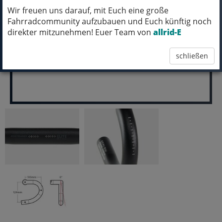
Wir freuen uns darauf, mit Euch eine große
pro Stück (inkl. MwSt.)
Fahrradcommunity aufzubauen und Euch künftig noch
79,99 EUR
direkter mitzunehmen! Euer Team von
allrid-E
schließen