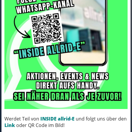
Bontrager Bar Bontrager Elite
VR-C 40cm Black 2022
Art.Nr. 5256851
Farbe: BLACK
Werdet Teil von
INSIDE allrid-E
und folgt uns über den
MICH KANNST DU BESTELLEN - MIT
Link
oder QR Code im Bild!
ABHOLUNG IN NORTORF!