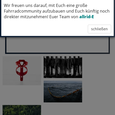
Wir freuen uns darauf, mit Euch eine große
pro Stück (inkl. MwSt.)
Fahrradcommunity aufzubauen und Euch künftig noch
12,99 EUR
direkter mitzunehmen! Euer Team von
allrid-E
schließen