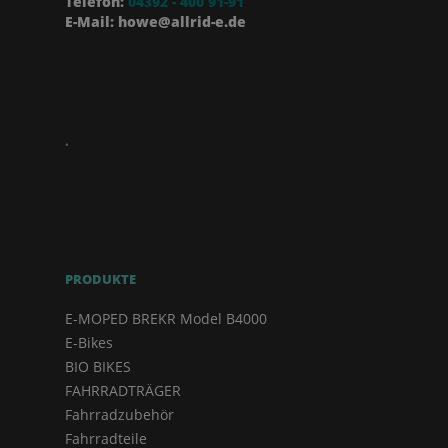
Telefon:
04392 - 400 91-91
E-Mail: howe@allrid-e.de
.
PRODUKTE
E-MOPED BREKR Model B4000
E-Bikes
BIO BIKES
FAHRRADTRÄGER
Fahrradzubehör
Fahrradteile