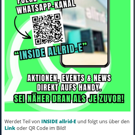
Trek Cage Trek Elite Ocean
Recycled Plastic Crimson
Art.Nr. 5322920
Farbe: CRIMSON/DARK RED
Werdet Teil von
INSIDE allrid-E
und folgt uns über den
MICH KANNST DU BESTELLEN - MIT
Link
oder QR Code im Bild!
ABHOLUNG IN NORTORF!