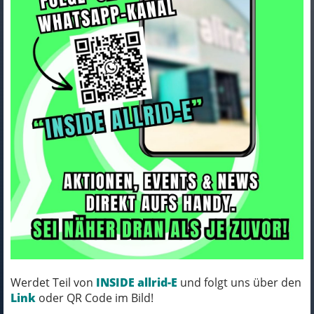
Electra Griffe Electra Miami
Cream Lang
Art.Nr. 5266188
Farbe: CREAM
Werdet Teil von
INSIDE allrid-E
und folgt uns über den
MICH KANNST DU BESTELLEN - MIT
Link
oder QR Code im Bild!
ABHOLUNG IN NORTORF!