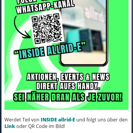
Bontrager Helm Bontrager
Charge WaveCel L Battleship
CE
Art.Nr. 576724
Farbe: BATTLESHIP BLUE
Werdet Teil von
INSIDE allrid-E
und folgt uns über den
Link
oder QR Code im Bild!
KOMM´ VORBEI, MICH KANNST DU HABEN!