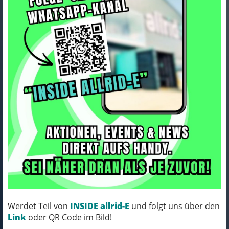
Electra Helmet Electra Lifestyle
Oxford Large Blue CE
Art.Nr. 5251832CE
Farbe: OXFORD BLUE
Werdet Teil von
INSIDE allrid-E
und folgt uns über den
MICH KANNST DU BESTELLEN - MIT
Link
oder QR Code im Bild!
ABHOLUNG IN NORTORF!