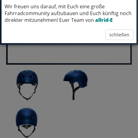
Wir freuen uns darauf, mit Euch eine große
pro Stück (inkl. MwSt.)
Fahrradcommunity aufzubauen und Euch künftig noch
39,99 EUR
direkter mitzunehmen! Euer Team von
allrid-E
schließen