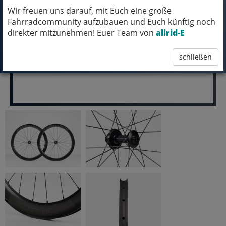
Wir freuen uns darauf, mit Euch eine große
pro Stück (inkl. MwSt.)
Fahrradcommunity aufzubauen und Euch künftig noch
1.449,99 EUR
direkter mitzunehmen! Euer Team von
allrid-E
schließen