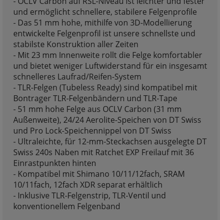
- OCLV Carbon auf RSL-Niveau ist leichter und fester
und ermöglicht schnellere, stabilere Felgenprofile
- Das 51 mm hohe, mithilfe von 3D-Modellierung
entwickelte Felgenprofil ist unsere schnellste und
stabilste Konstruktion aller Zeiten
- Mit 23 mm Innenweite rollt die Felge komfortabler
und bietet weniger Luftwiderstand für ein insgesamt
schnelleres Laufrad/Reifen-System
- TLR-Felgen (Tubeless Ready) sind kompatibel mit
Bontrager TLR-Felgenbändern und TLR-Tape
- 51 mm hohe Felge aus OCLV Carbon (31 mm
Außenweite), 24/24 Aerolite-Speichen von DT Swiss
und Pro Lock-Speichennippel von DT Swiss
- Ultraleichte, für 12-mm-Steckachsen ausgelegte DT
Swiss 240s Naben mit Ratchet EXP Freilauf mit 36
Einrastpunkten hinten
- Kompatibel mit Shimano 10/11/12fach, SRAM
10/11fach, 12fach XDR separat erhältlich
- Inklusive TLR-Felgenstrip, TLR-Ventil und
konventionellem Felgenband