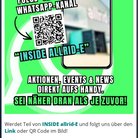
Bontrager Hinterrad Bontrager
Aeolus RSL 51 TLR Disc Shim11
Art.Nr. 5254755
Farbe: BLACK
Werdet Teil von
INSIDE allrid-E
und folgt uns über den
MICH KANNST DU BESTELLEN - MIT
Link
oder QR Code im Bild!
ABHOLUNG IN NORTORF!