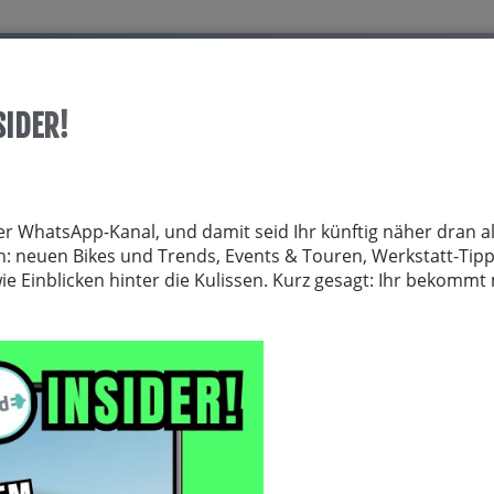
Start
Über allrid-E
Dienstrad
Service
SIDER!
TRÄGER
FAHRRADZUBEHÖR
FAHRRADTEILE
BEKLEIDUNG
NE
er WhatsApp-Kanal, und damit seid Ihr künftig näher dran al
von: neuen Bikes und Trends, Events & Touren, Werkstatt-Tip
 Einblicken hinter die Kulissen. Kurz gesagt: Ihr bekomm