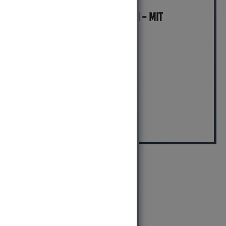
MICH KANNST DU BESTELLEN - MIT
ABHOLUNG IN NORTORF!
pro Stück (inkl. MwSt.)
29,99 EUR