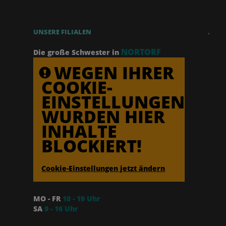
UNSERE FILIALEN
.
NORTORF
Die große Schwester in
WEGEN IHRER
COOKIE-
EINSTELLUNGEN
WURDEN HIER
INHALTE
BLOCKIERT!
Cookie-Einstellungen jetzt ändern
MO - FR
10 - 19 Uhr
SA
9 - 16 Uhr