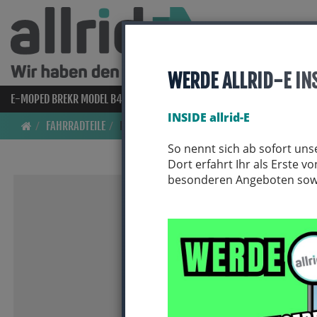
WERDE ALLRID-E IN
E-MOPED BREKR MODEL B4000
E-BIKES
BIO BIKES
FAHRRAD
INSIDE allrid-E
FAHRRADTEILE
REIFEN
So nennt sich ab sofort uns
Dort erfahrt Ihr als Erste 
besonderen Angeboten sowie