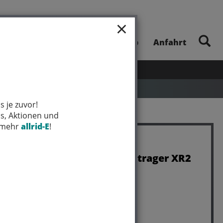
×
E-Bike-Touren
Unsere App
Anfahrt
UHEITEN
SALE
MARKEN
s je zuvor!
ps, Aktionen und
t mehr
allrid-E
!
Bontrager Reifen Bontrager XR2
Comp 26x2.20
Art.Nr. 579265
Farbe: BLACK