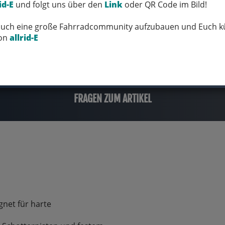
id-E
und folgt uns über den
Link
oder QR Code im Bild!
 Euch eine große Fahrradcommunity aufzubauen und Euch kü
von
allrid-E
FRAGEN ZUM ARTIKEL
ignet für harte