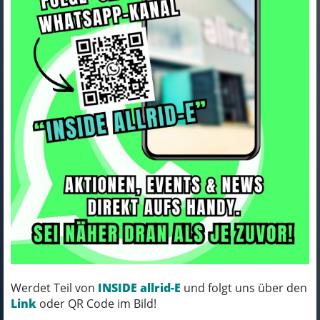
Bontrager Schlauch Bontrager
Standard 18 x 1,75–2,125
Schrad
Werdet Teil von
INSIDE allrid-E
und folgt uns über den
Art.Nr. 403698
Link
oder QR Code im Bild!
Farbe: BLACK