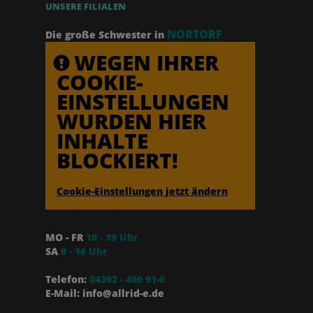
UNSERE FILIALEN
NORTORF
Die große Schwester in
WEGEN IHRER
COOKIE-
EINSTELLUNGEN
WURDEN HIER
INHALTE
BLOCKIERT!
Cookie-Einstellungen jetzt ändern
MO - FR
10 - 19 Uhr
SA
9 - 16 Uhr
Telefon:
04392 - 400 91-0
E-Mail: info@allrid-e.de