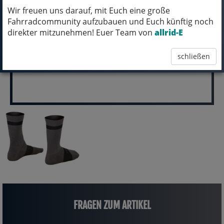
Wir freuen uns darauf, mit Euch eine große
pro Stück (inkl. MwSt.)
Fahrradcommunity aufzubauen und Euch künftig noch
16,99 EUR
direkter mitzunehmen! Euer Team von
allrid-E
schließen
FRAGEN ZUM ARTIKEL