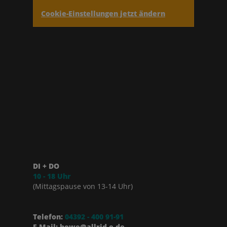
Cookie-Einstellungen jetzt ändern
DI + DO
10 - 18 Uhr
(Mittagspause von 13-14 Uhr)
Telefon:
04392 - 400 91-91
E-Mail: howe@allrid-e.de