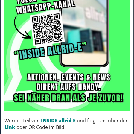
Trek Socke Trek Race Crew S
(35-38) Charcoal
Art.Nr. 5275688
Farbe: CHARCOAL
Werdet Teil von
INSIDE allrid-E
und folgt uns über den
MICH KANNST DU BESTELLEN - MIT
Link
oder QR Code im Bild!
ABHOLUNG IN NORTORF!