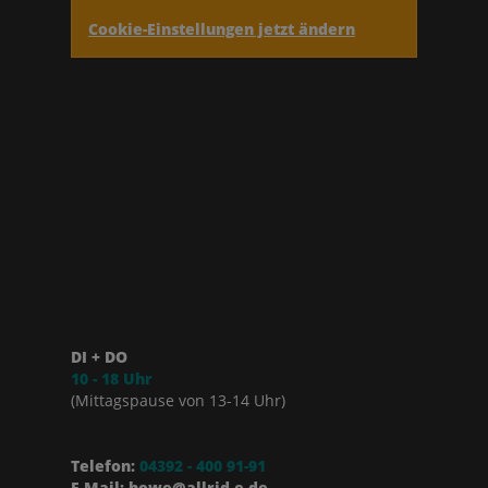
Cookie-Einstellungen jetzt ändern
DI + DO
10 - 18 Uhr
(Mittagspause von 13-14 Uhr)
Telefon:
04392 - 400 91-91
E-Mail: howe@allrid-e.de