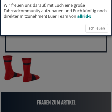
Wir freuen uns darauf, mit Euch eine große
pro Stück (inkl. MwSt.)
Fahrradcommunity aufzubauen und Euch künftig noch
16,99 EUR
direkter mitzunehmen! Euer Team von
allrid-E
schließen
FRAGEN ZUM ARTIKEL