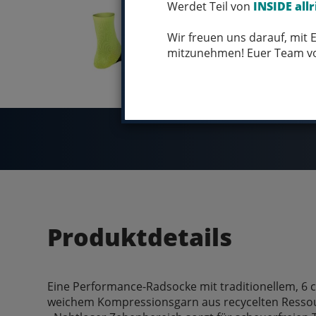
Werdet Teil von
INSIDE allr
Wir freuen uns darauf, mit
mitzunehmen! Euer Team 
Produktdetails
Eine Performance-Radsocke mit traditionellem, 6
weichem Kompressionsgarn aus recycelten Resso