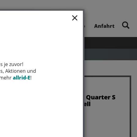
×
E-Bike-Touren
Unsere App
Anfahrt
UHEITEN
SALE
MARKEN
s je zuvor!
ps, Aktionen und
t mehr
allrid-E
!
Trek Socke Trek Race Quarter S
(35-38) Radioactive Yell
Art.Nr. 5275727
Farbe: RADIOACTIVE YELLOW