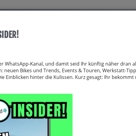
Start
Über allrid-E
Dienstrad
Service
SIDER!
TRÄGER
FAHRRADZUBEHÖR
FAHRRADTEILE
BEKLEIDUNG
NE
er WhatsApp-Kanal, und damit seid Ihr künftig näher dran al
von: neuen Bikes und Trends, Events & Touren, Werkstatt-Tip
 Einblicken hinter die Kulissen. Kurz gesagt: Ihr bekomm