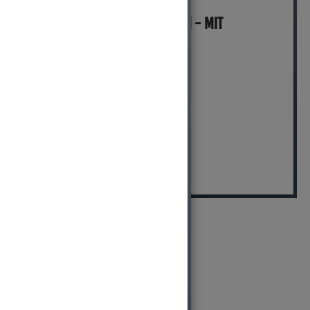
MICH KANNST DU BESTELLEN - MIT
ABHOLUNG IN NORTORF!
pro Stück (inkl. MwSt.)
12,74 EUR