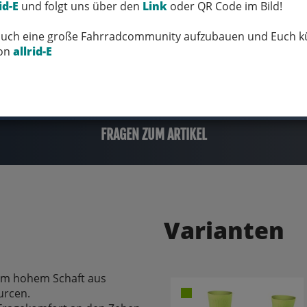
id-E
und folgt uns über den
Link
oder QR Code im Bild!
 Euch eine große Fahrradcommunity aufzubauen und Euch kü
von
allrid-E
FRAGEN ZUM ARTIKEL
Varianten
 cm hohem Schaft aus
urcen.