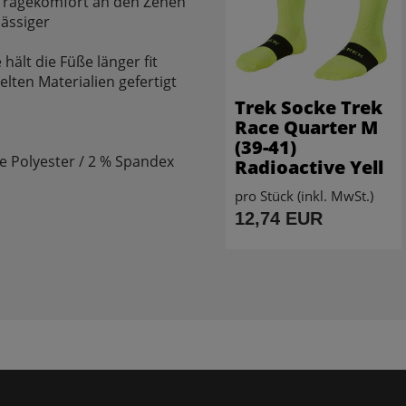
 Tragekomfort an den Zehen
lässiger
lt die Füße länger fit
ten Materialien gefertigt
Trek Socke Trek
Race Quarter M
(39-41)
e Polyester / 2 % Spandex
Radioactive Yell
pro Stück (inkl. MwSt.)
12,74 EUR