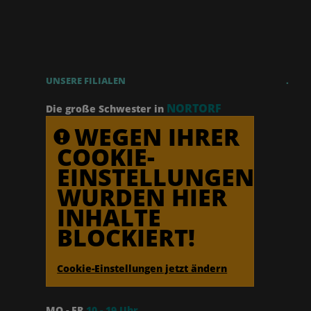
UNSERE FILIALEN
.
NORTORF
Die große Schwester in
WEGEN IHRER
COOKIE-
EINSTELLUNGEN
WURDEN HIER
INHALTE
BLOCKIERT!
Cookie-Einstellungen jetzt ändern
MO - FR
10 - 19 Uhr