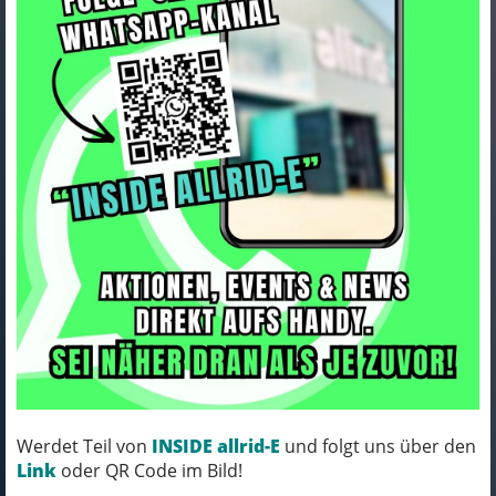
Bontrager Tasche Bontrager
Adventure Lenkertasche Black
Art.Nr. 5254972
Farbe: BLACK
MICH KANNST DU BESTELLEN - MIT
ABHOLUNG IN NORTORF!
Werdet Teil von
INSIDE allrid-E
und folgt uns über den
Link
oder QR Code im Bild!
pro Stück (inkl. MwSt.)