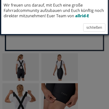
Wir freuen uns darauf, mit Euch eine große
pro Stück (inkl. MwSt.)
Fahrradcommunity aufzubauen und Euch künftig noch
59,99 EUR
direkter mitzunehmen! Euer Team von
allrid-E
schließen