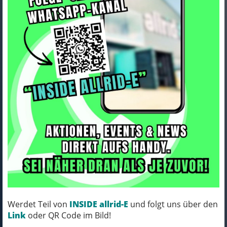
Trek Trägershort Trek Solstice
Bib Women XS Black
Art.Nr. 5270259
Farbe: BLACK
Werdet Teil von
INSIDE allrid-E
und folgt uns über den
MICH KANNST DU BESTELLEN - MIT
Link
oder QR Code im Bild!
ABHOLUNG IN NORTORF!