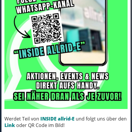
Trek Trägertight Trek Circuit
Thermal XS Black
Art.Nr. 5284790
Farbe: BLACK
Werdet Teil von
INSIDE allrid-E
und folgt uns über den
MICH KANNST DU BESTELLEN - MIT
Link
oder QR Code im Bild!
ABHOLUNG IN NORTORF!