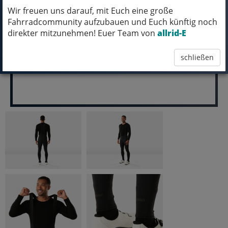
Wir freuen uns darauf, mit Euch eine große
pro Stück (inkl. MwSt.)
Fahrradcommunity aufzubauen und Euch künftig noch
99,99 EUR
direkter mitzunehmen! Euer Team von
allrid-E
schließen