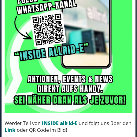
Trek Trikot Trek Circuit
Thermal Langarm Womens L
Black
Art.Nr. 5285173
Farbe: BLACK
Werdet Teil von
INSIDE allrid-E
und folgt uns über den
Link
oder QR Code im Bild!
MICH KANNST DU BESTELLEN - MIT