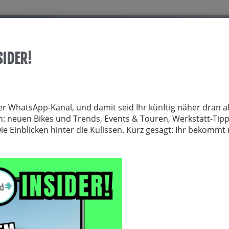
Start
Über allrid-E
Dienstrad
Service
SIDER!
TRÄGER
FAHRRADZUBEHÖR
FAHRRADTEILE
BEKLEIDUNG
NE
er WhatsApp-Kanal, und damit seid Ihr künftig näher dran al
von: neuen Bikes und Trends, Events & Touren, Werkstatt-Tip
 Einblicken hinter die Kulissen. Kurz gesagt: Ihr bekomm