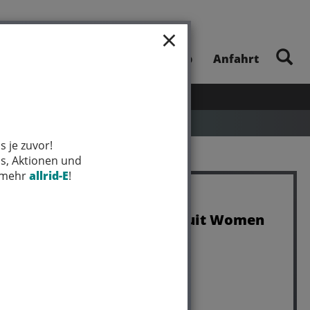
×
E-Bike-Touren
Unsere App
Anfahrt
UHEITEN
SALE
MARKEN
s je zuvor!
ps, Aktionen und
t mehr
allrid-E
!
Trek Trikot Trek Circuit Women
M Black
Art.Nr. 5270180
Farbe: BLACK