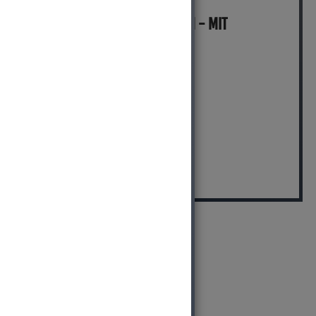
MICH KANNST DU BESTELLEN - MIT
ABHOLUNG IN NORTORF!
pro Stück (inkl. MwSt.)
59,99 EUR