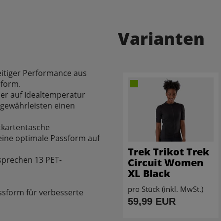
Varianten
eitiger Performance aus
sform.
per auf Idealtemperatur
 gewährleisten einen
itkartentasche
 eine optimale Passform auf
Trek Trikot Trek
sprechen 13 PET-
Circuit Women
XL Black
pro Stück (inkl. MwSt.)
ssform für verbesserte
59,99 EUR