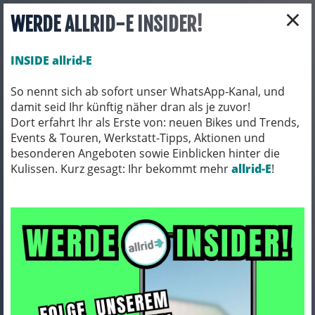
×
WERDE ALLRID-E INSIDER!
INSIDE allrid-E
So nennt sich ab sofort unser WhatsApp-Kanal, und
damit seid Ihr künftig näher dran als je zuvor!
Toggle navigation
Dort erfahrt Ihr als Erste von: neuen Bikes und Trends,
Events & Touren, Werkstatt-Tipps, Aktionen und
besonderen Angeboten sowie Einblicken hinter die
Kulissen. Kurz gesagt: Ihr bekommt mehr
allrid-E
!
Rapha
ARTIKEL FILTERN
Seite
«
1
2
3
4
»
41 Ergebnisse