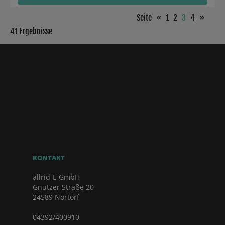
Seite
«
1
2
3
4
»
41 Ergebnisse
KONTAKT
allrid-E GmbH
Gnutzer Straße 20
24589 Nortorf
04392/400910