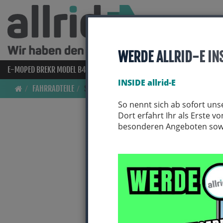
WERDE ALLRID-E IN
E-MOPED BREKR MODEL B4000
E-BIKES
BIO BIKES
FAHRRAD
INSIDE allrid-E
FAHRRADTEILE
SCHRAUBEN
So nennt sich ab sofort uns
Dort erfahrt Ihr als Erste 
besonderen Angeboten sowie