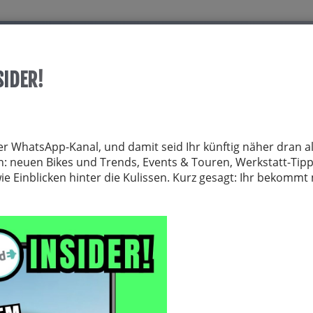
Start
Über allrid-E
Dienstrad
Service
SIDER!
TRÄGER
FAHRRADZUBEHÖR
FAHRRADTEILE
BEKLEIDUNG
NE
er WhatsApp-Kanal, und damit seid Ihr künftig näher dran al
von: neuen Bikes und Trends, Events & Touren, Werkstatt-Tip
 Einblicken hinter die Kulissen. Kurz gesagt: Ihr bekomm