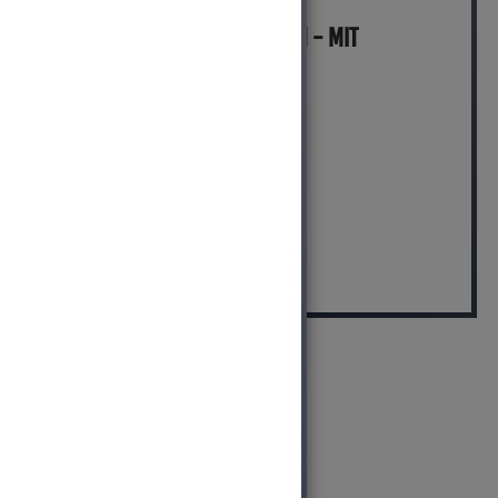
MICH KANNST DU BESTELLEN - MIT
ABHOLUNG IN NORTORF!
pro Stück (inkl. MwSt.)
0,99 EUR