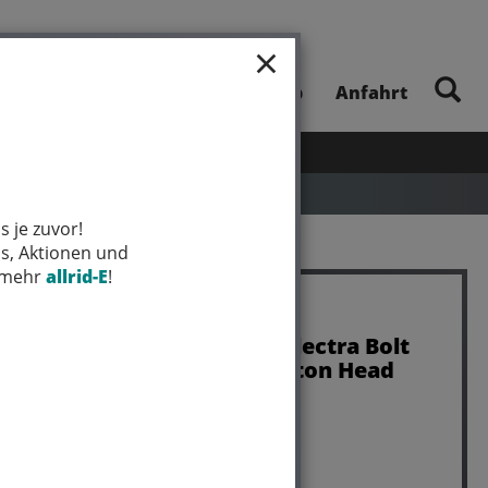
×
E-Bike-Touren
Unsere App
Anfahrt
UHEITEN
SALE
MARKEN
s je zuvor!
ps, Aktionen und
t mehr
allrid-E
!
Bontrager Fastener Electra Bolt
M3 x 0.5 x 10mm Button Head
Art.Nr. W5285487
Farbe: SILVER