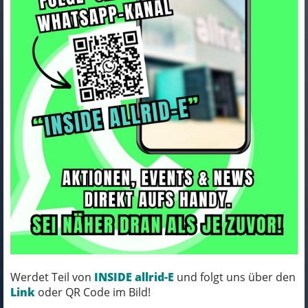
Haibike ALLTRACK 6.5 27.5
i600Wh 11-G Cues
Art.Nr. 45002530
25-26 HB BCXP GL_grey/blue/yellow Rh
S40
Werdet Teil von
INSIDE allrid-E
und folgt uns über den
Link
oder QR Code im Bild!
MICH KANNST DU BESTELLEN - MIT