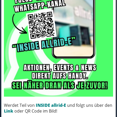
ORTLIEB Klettverschluss
Velocity
Art.Nr. e234
Werdet Teil von
INSIDE allrid-E
und folgt uns über den
Farbe: black
Link
oder QR Code im Bild!