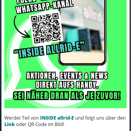
Rapha Jacke Rapha 25 Core
Rain L Black
Art.Nr. 5334465
Farbe: BLACK
Werdet Teil von
INSIDE allrid-E
und folgt uns über den
MICH KANNST DU BESTELLEN - MIT
Link
oder QR Code im Bild!
ABHOLUNG IN NORTORF!