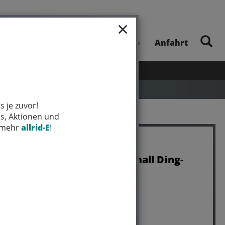
×
E-Bike-Touren
Unsere App
Anfahrt
UHEITEN
SALE
MARKEN
s je zuvor!
ps, Aktionen und
t mehr
allrid-E
!
Electra Bell Electra Small Ding-
Dong Beach Ball
Art.Nr. 5251225
Farbe: CREAM