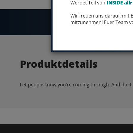
Werdet Teil von
INSIDE allr
Wir freuen uns darauf, mit
mitzunehmen! Euer Team 
Produktdetails
Let people know you’re coming through. And do it i