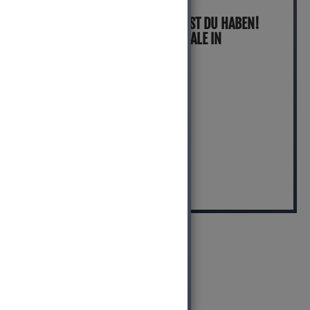
KOMM´ VORBEI, MICH KANNST DU HABEN!
VERFÜGBAR IN UNSERER FILIALE IN
NORTORF
pro Stück (inkl. MwSt.)
17,99 EUR