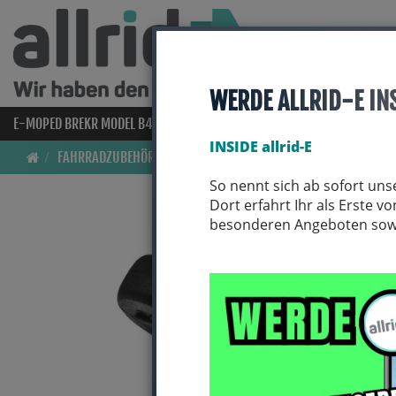
WERDE ALLRID-E IN
E-MOPED BREKR MODEL B4000
E-BIKES
BIO BIKES
FAHRRAD
INSIDE allrid-E
FAHRRADZUBEHÖR
KLINGELN & HUPEN
So nennt sich ab sofort uns
Dort erfahrt Ihr als Erste 
besonderen Angeboten sowie