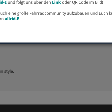
id-E
und folgt uns über den
Link
oder QR Code im Bild!
 Euch eine große Fahrradcommunity aufzubauen und Euch kü
FRAGEN ZUM ARTIKEL
von
allrid-E
n style.