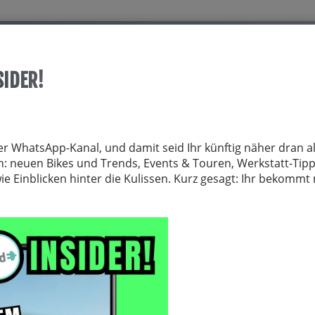
Start
Über allrid-E
Dienstrad
Service
SIDER!
TRÄGER
FAHRRADZUBEHÖR
FAHRRADTEILE
BEKLEIDUNG
NE
er WhatsApp-Kanal, und damit seid Ihr künftig näher dran al
von: neuen Bikes und Trends, Events & Touren, Werkstatt-Tip
 Einblicken hinter die Kulissen. Kurz gesagt: Ihr bekomm