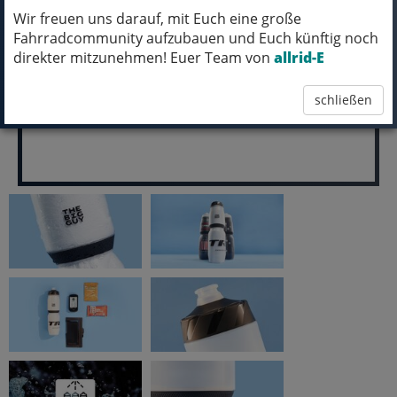
Wir freuen uns darauf, mit Euch eine große
pro Stück (inkl. MwSt.)
Fahrradcommunity aufzubauen und Euch künftig noch
24,99 EUR
direkter mitzunehmen! Euer Team von
allrid-E
schließen