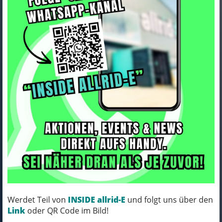
Trek Bottle Trek Voda Ice 28oz
High Visibility Yellow
Art.Nr. 5289513
Farbe: VISIBILITY YELLOW
Werdet Teil von
INSIDE allrid-E
und folgt uns über den
MICH KANNST DU BESTELLEN - MIT
Link
oder QR Code im Bild!
ABHOLUNG IN NORTORF!