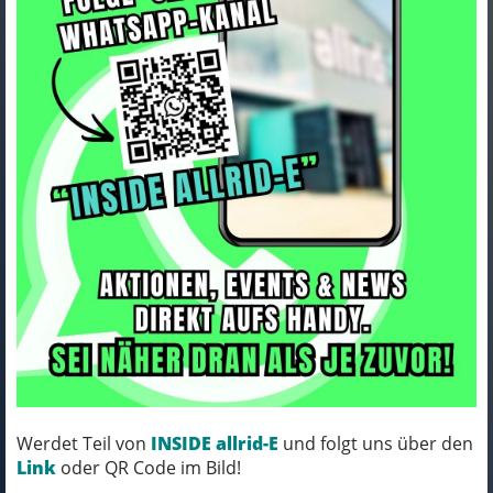
Electra Helmet Electra Lifestyle
EBC 3000 Medium Grey Meta
Art.Nr. 5253687CE
Farbe: DARK GRAY METALLIC
Werdet Teil von
INSIDE allrid-E
und folgt uns über den
KOMM´ VORBEI, MICH KANNST DU HABEN!
Link
oder QR Code im Bild!
VERFÜGBAR IN UNSERER FILIALE IN