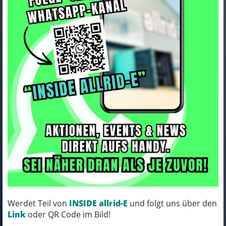
Bontrager Lenker Bontrager
Pro IsoCore VR-SF Road
31,8mm 40c
Art.Nr. 5256861
Farbe: BLACK
Werdet Teil von
INSIDE allrid-E
und folgt uns über den
Link
oder QR Code im Bild!
MICH KANNST DU BESTELLEN - MIT