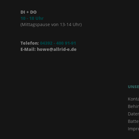
DI + DO
10 - 18 Uhr
(Mittagspause von 13-14 Uhr)
Telefon:
04392 - 400 91-91
E-Mail: howe@allrid-e.de
UNSE
Kont
Behi
Date
Batte
Impr