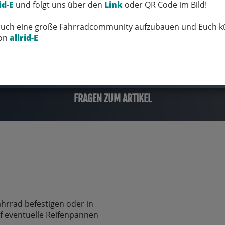
id-E
und folgt uns über den
Link
oder QR Code im Bild!
 Euch eine große Fahrradcommunity aufzubauen und Euch kü
von
allrid-E
FRAGEN ZUM ARTIKEL
hrrad befestigen oder in
uf eventuelle Reifenpannen