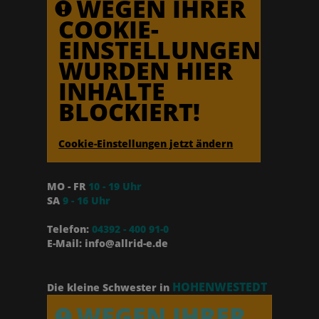
WEGEN IHRER
COOKIE-
EINSTELLUNGEN
WURDEN HIER
INHALTE
BLOCKIERT!
Cookie-Einstellungen jetzt ändern
MO - FR
10 - 19 Uhr
SA
9 - 16 Uhr
Telefon:
04392 - 400 91-0
E-Mail: info@allrid-e.de
HOHENWESTEDT
Die kleine Schwester in
WEGEN IHRER