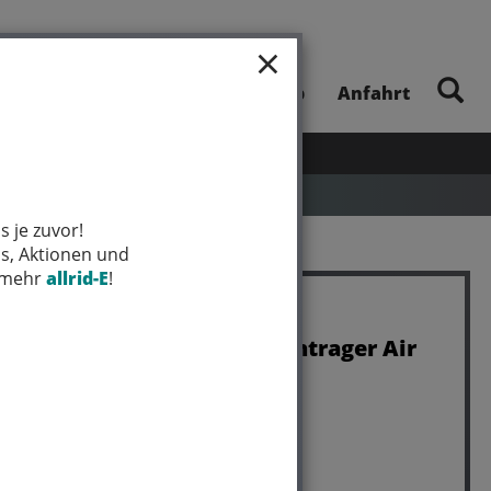
×
E-Bike-Touren
Unsere App
Anfahrt
UHEITEN
SALE
MARKEN
s je zuvor!
ps, Aktionen und
t mehr
allrid-E
!
Bontrager Pumpe Bontrager Air
Support Comp Black
Art.Nr. 5275037
Farbe: BLACK