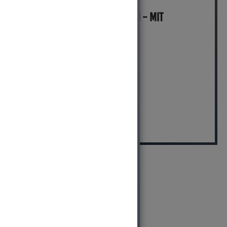
MICH KANNST DU BESTELLEN - MIT
ABHOLUNG IN NORTORF!
pro Stück (inkl. MwSt.)
14,99 EUR