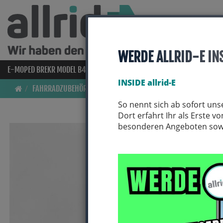
WERDE ALLRID-E IN
E-MOPED BREKR MODEL B4000
E-BIKES
BIO BIKES
FAHRRAD
INSIDE allrid-E
FAHRRADZUBEHÖR
PUMPEN
MINIPUMPEN
So nennt sich ab sofort uns
Dort erfahrt Ihr als Erste 
besonderen Angeboten sowie