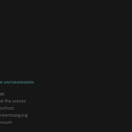
R UNTERNEHMEN
akt
nd the scenes
nschutz
rieentsorgung
essum