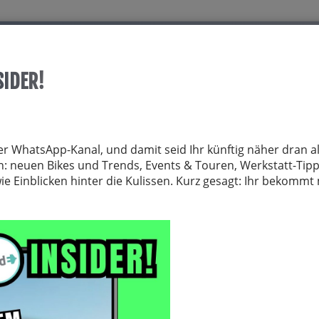
Start
Über allrid-E
Dienstrad
Service
SIDER!
TRÄGER
FAHRRADZUBEHÖR
FAHRRADTEILE
BEKLEIDUNG
NE
er WhatsApp-Kanal, und damit seid Ihr künftig näher dran al
von: neuen Bikes und Trends, Events & Touren, Werkstatt-Tip
 Einblicken hinter die Kulissen. Kurz gesagt: Ihr bekomm