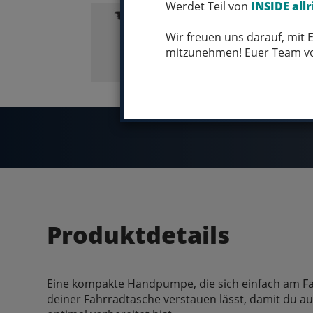
Werdet Teil von
INSIDE allr
Wir freuen uns darauf, mit
mitzunehmen! Euer Team 
Produktdetails
Eine kompakte Handpumpe, die sich einfach am Fa
deiner Fahrradtasche verstauen lässt, damit du a