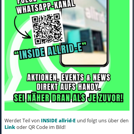
Bontrager Schuh Bontrager
Flatline Mountain 37 Black
Art.Nr. 5256934
Farbe: BLACK
Werdet Teil von
INSIDE allrid-E
und folgt uns über den
RUFT UNS AN, WIR KLÄREN DEN
Link
oder QR Code im Bild!
LIEFERTERMIN.