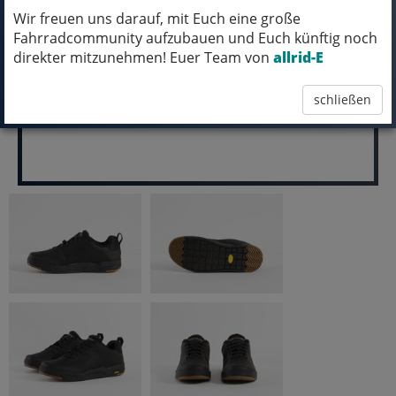
Wir freuen uns darauf, mit Euch eine große
pro Stück (inkl. MwSt.)
Fahrradcommunity aufzubauen und Euch künftig noch
119,99 EUR
direkter mitzunehmen! Euer Team von
allrid-E
schließen