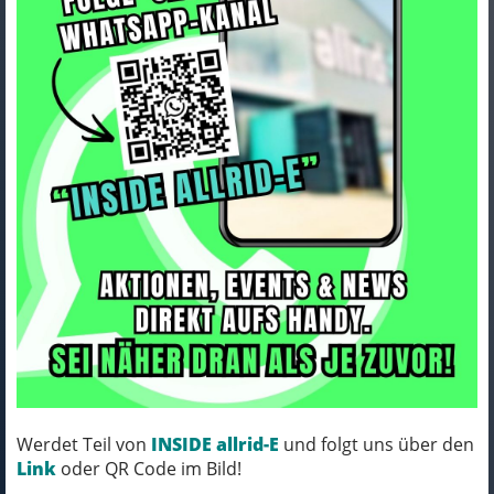
Bontrager Vorderrad Bontrager
Line Pro 30 29 Disc 110mm
Blac
Art.Nr. 588652
Farbe: BLACK
Werdet Teil von
INSIDE allrid-E
und folgt uns über den
Link
oder QR Code im Bild!
RUFT UNS AN, WIR KLÄREN DEN